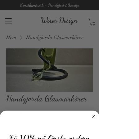
Konsthantverk - Handgjort i Sverige
Wires Design
Hem
Handgjorda Glasmarkörer
Handgjorda Glasmarkörer
1 produkt
Sortera
Få 10% på första ordern