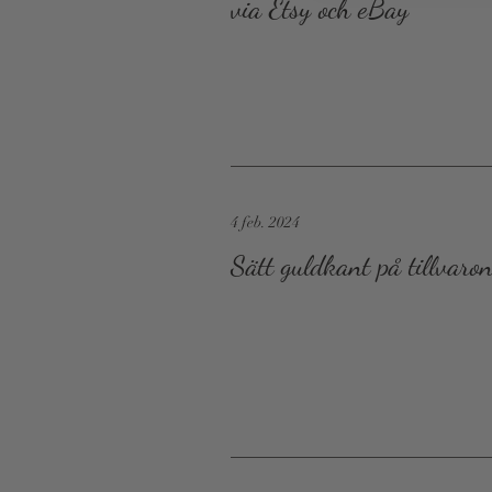
via Etsy och eBay
4 feb. 2024
Sätt guldkant på tillvaron