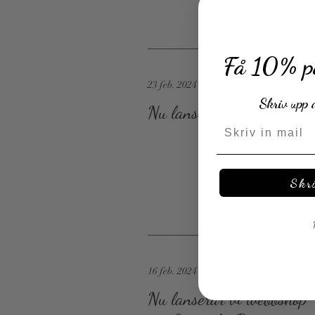
Få 10% på
23 feb. 2024
Skriv upp 
Nu lanserar vi Klarna
Skr
16 feb. 2024
Nu lanserar vi webbshop