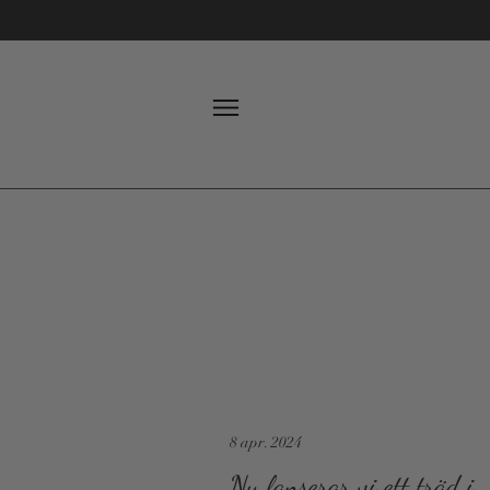
8 apr. 2024
Nu lanserar vi ett träd i