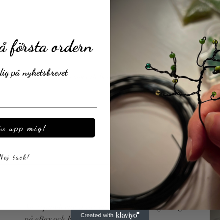
 första ordern
dig på nyhetsbrevet
Nu lanserar vi smooth betalningar via Klarna!
iv upp mig!
Read More
Nej tack!
Nu expanderar vi vår räckvidd med integrering
på eBay och Etsy!