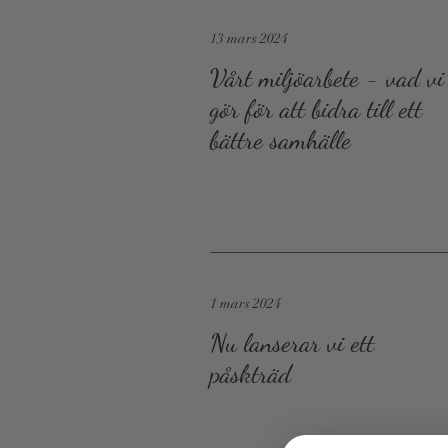
13 mars 2024
Vårt miljöarbete - vad vi
gör för att bidra till ett
bättre samhälle
1 mars 2024
Nu lanserar vi ett
påskträd