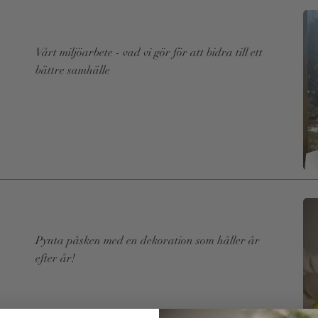
Vårt miljöarbete - vad vi gör för att bidra till ett
bättre samhälle
Read More
Pynta påsken med en dekoration som håller år
efter år!
Read More