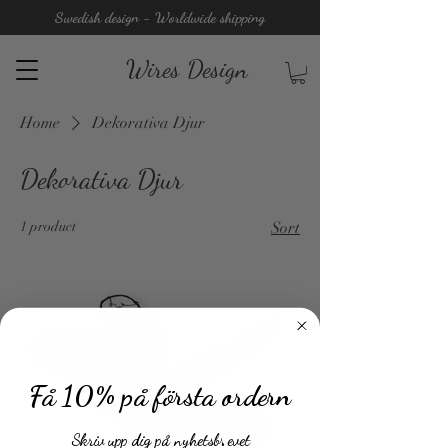
Swedish design - Worldwide shipping
Wires Design
Home
Dekorativa Djur
Dekorativa Djur
1 product
Sort
Få 10% på första ordern
Skriv upp dig på nyhetsbrevet